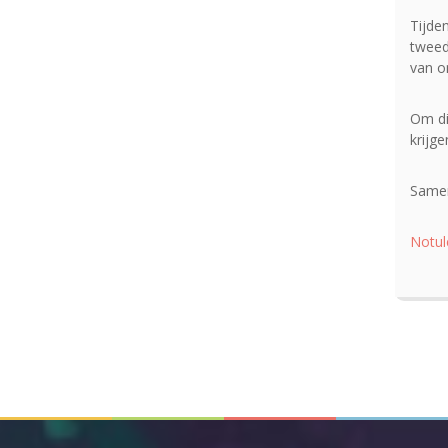
Tijde
tweed
van o
Om di
krijg
Samen
Notul