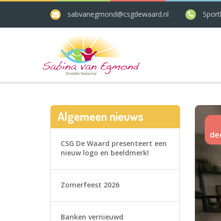
sabvanegmond@csgdewaard.nl
Sport
Algemeen nieuws
de
CSG De Waard presenteert een
nieuw logo en beeldmerk!
Zomerfeest 2026
Banken vernieuwd