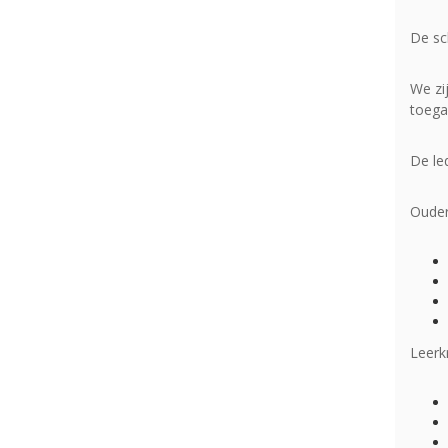
De sc
We zi
toega
De led
Ouder
Leerk