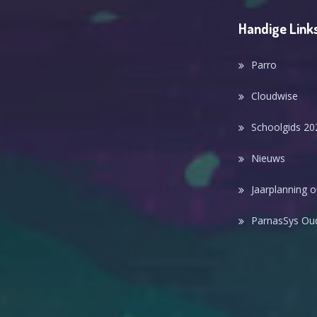
Handige Link
Parro
Cloudwise
Schoolgids 20
Nieuws
Jaarplanning 
ParnasSys Oud