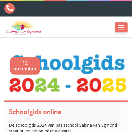
Toggl
navig
12
november
Schoolgids online
De schoolgids 2024 van basisschool Sabina van Egmond
staat nu online op onze website!