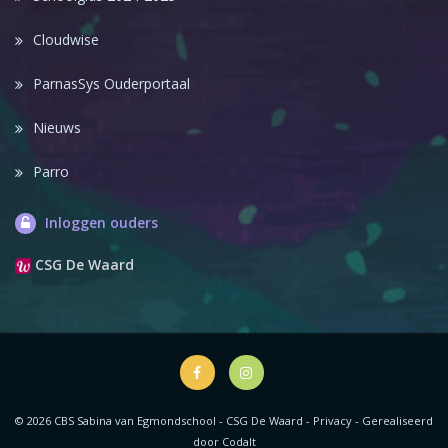
Cloudwise
ParnasSys Ouderportaal
Nieuws
Parro
Inloggen ouders
CSG De Waard
© 2026 CBS Sabina van Egmondschool - CSG De Waard -
Privacy
-
Gerealiseerd
door Codalt