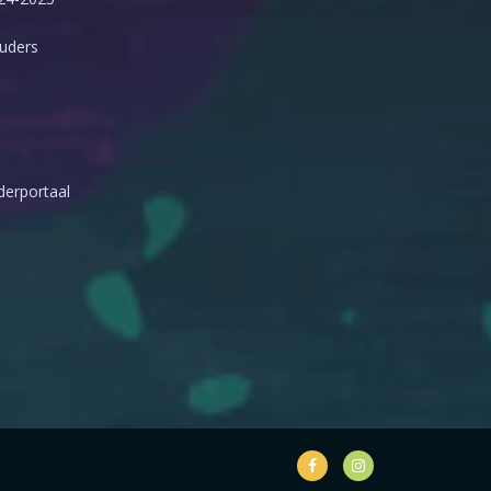
ouders
erportaal