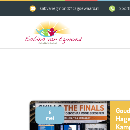
sabvanegmond@csgdewaard.nl
Sport
Goud
8
Hage
mei
Kamp