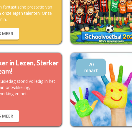
 fantastische prestatie van
 onze eigen talenten! Onze
lin...
S MEER
ker in Lezen, Sterker
20
team!
maart
udiedag stond volledig in het
an ontwikkeling,
rking en het...
S MEER