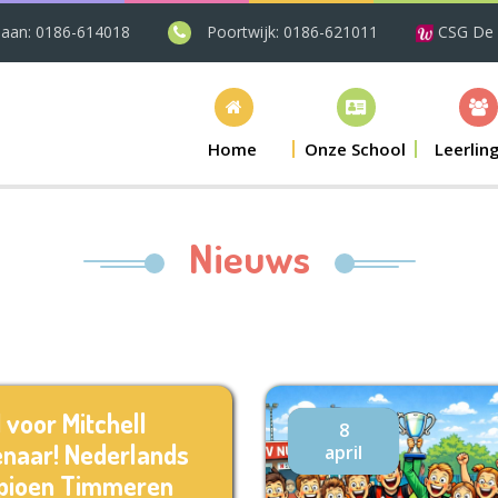
laan: 0186-614018
Poortwijk: 0186-621011
CSG De
Home
Onze School
Leerlin
Nieuws
 voor Mitchell
8
naar! Nederlands
april
ioen Timmeren