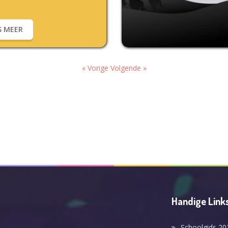
S MEER
« Vorige
Volgende »
Handige Link
Schoolgids 20