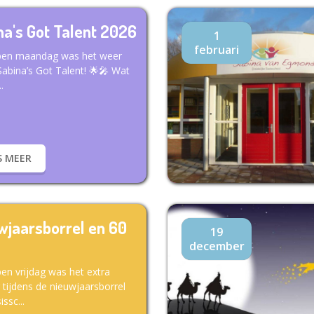
na's Got Talent 2026
1
februari
pen maandag was het weer
Sabina’s Got Talent! 🌟🎤 Wat
.
S MEER
wjaarsborrel en 60
19
december
en vrijdag was het extra
g tijdens de nieuwjaarsborrel
ssc...