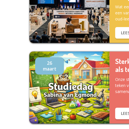
Wat een
een van
oud-leer
LEE
Ster
26
als 
maart
Onze st
teken v
samenwe
LEE