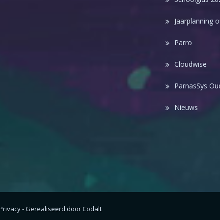
Jaarplanning 
Parro
Cloudwise
ParnasSys Oud
Nieuws
Privacy
-
Gerealiseerd door Codalt