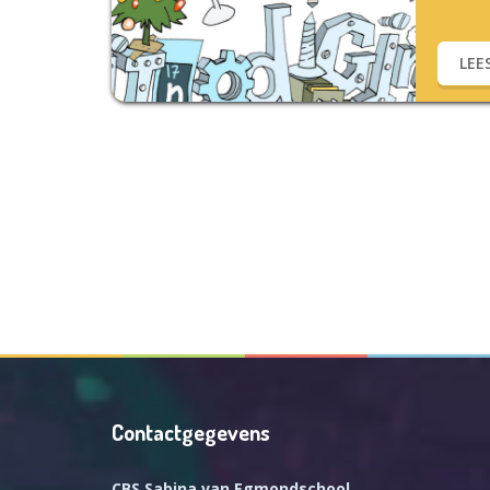
LEE
Contactgegevens
CBS Sabina van Egmondschool