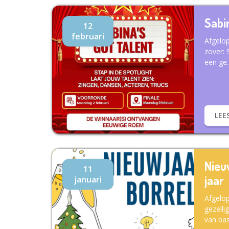
Sabi
12
februari
Afgelo
zover: 
een ge..
LEE
Nieu
11
jaar
januari
Afgelop
gezelli
van basi