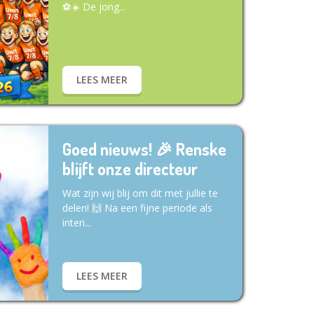
⚽☀️ De jong...
LEES MEER
Goed nieuws! 🎉 Renske
blijft onze directeur
Wat zijn wij blij om dit met jullie te
delen! 🙌 Na een fijne periode als
interi...
LEES MEER