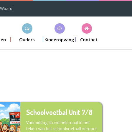
 Waard
gen
Ouders
Kinderopvang
Contact
Schoolvoetbal Unit 7/8
Vanmiddag stond helemaal in het
teken van het schoolvoetbaltoernooi